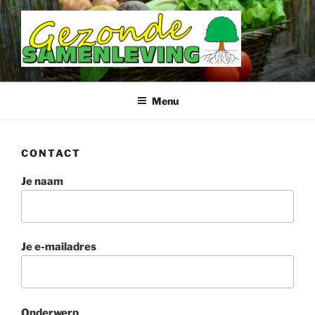
Ga
naar
de
inhoud
DOETINCHEM GEZONDE
SAMENLEVING
Menu
CONTACT
Je naam
Je e-mailadres
Onderwerp