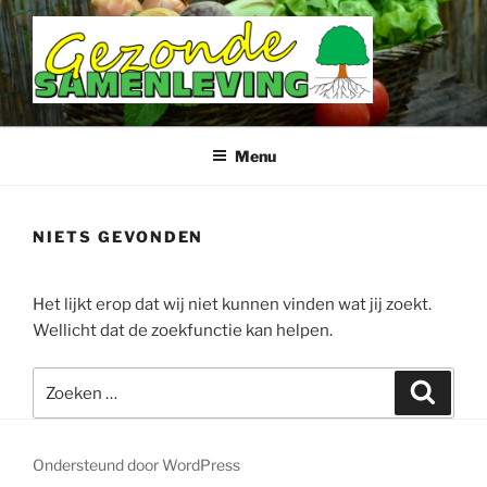
Ga
naar
de
inhoud
DOETINCHEM GEZONDE
SAMENLEVING
Menu
NIETS GEVONDEN
Het lijkt erop dat wij niet kunnen vinden wat jij zoekt.
Wellicht dat de zoekfunctie kan helpen.
Zoeken
Zoeke
naar:
Ondersteund door WordPress