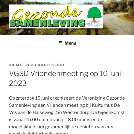
Ga
naar
de
inhoud
DOETINCHEM GEZONDE
SAMENLEVING
Menu
GEPLAATST
20 MEI 2023
DOOR
KEESF
OP
VGSD Vriendenmeeting op 10 juni
2023
Op zaterdag 10 juni organiseert de Vereniging Gezonde
Samenleving een Vrienden meeting bij Kulturhus De
Vos aan de Halseweg 2 in Westendorp. De bijeenkomst
is vanaf 15.00 uur en vanaf 18.00 uur is er de
mogelijkheid om gezamenlijk te genieten van een