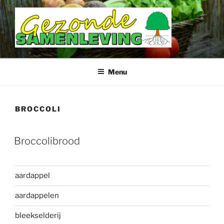
Ga
naar
de
inhoud
DOETINCHEM GEZONDE
SAMENLEVING
Menu
BROCCOLI
Broccolibrood
aardappel
aardappelen
bleekselderij