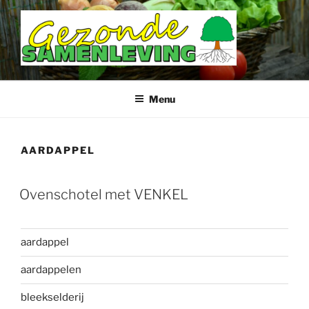
Ga
naar
de
inhoud
DOETINCHEM GEZONDE
SAMENLEVING
Menu
AARDAPPEL
Ovenschotel met VENKEL
aardappel
aardappelen
bleekselderij