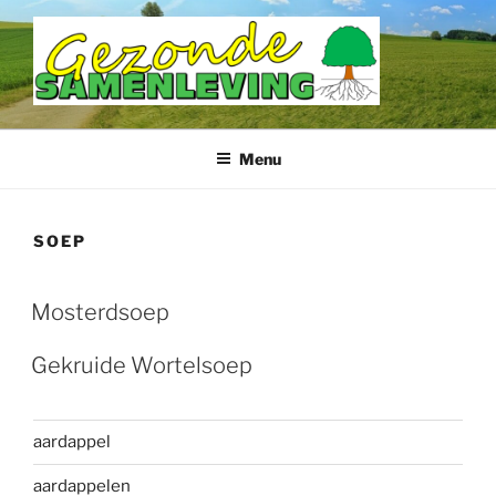
Ga
naar
de
inhoud
DOETINCHEM GEZONDE
SAMENLEVING
Menu
SOEP
Mosterdsoep
Gekruide Wortelsoep
aardappel
aardappelen